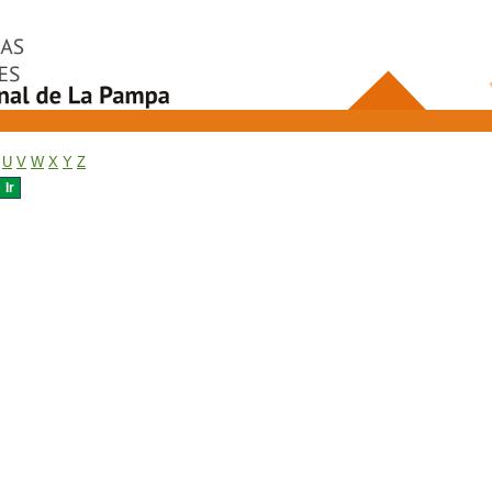
U
V
W
X
Y
Z