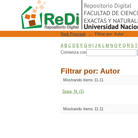
Filtrar por: Autor
Repositorio Digital
Redi Principal
→
Filtrar por: Autor
A
B
C
D
E
F
G
H
I
J
K
L
M
N
O
P
Q
R
S
T
Comienza con
Filtrar por: Autor
Mostrando items 11-11
Sosa, N. (1)
Mostrando items 11-11