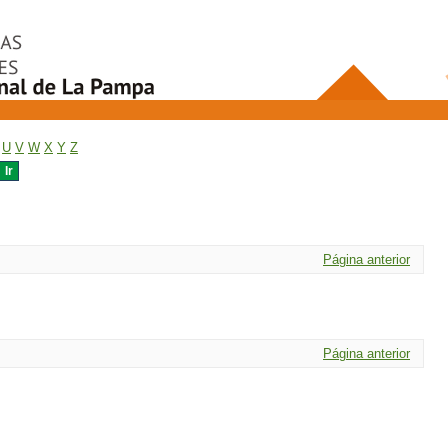
U
V
W
X
Y
Z
Página anterior
Página anterior