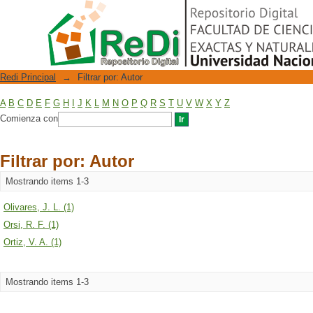
Filtrar por: Autor
Repositorio Digital
Redi Principal
→
Filtrar por: Autor
A
B
C
D
E
F
G
H
I
J
K
L
M
N
O
P
Q
R
S
T
U
V
W
X
Y
Z
Comienza con
Filtrar por: Autor
Mostrando items 1-3
Olivares, J. L. (1)
Orsi, R. F. (1)
Ortiz, V. A. (1)
Mostrando items 1-3