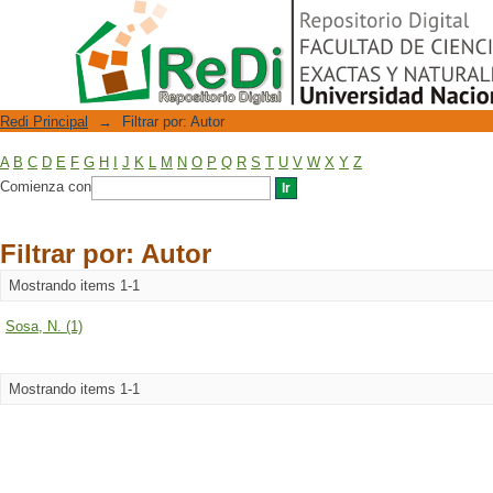
Filtrar por: Autor
Repositorio Digital
Redi Principal
→
Filtrar por: Autor
A
B
C
D
E
F
G
H
I
J
K
L
M
N
O
P
Q
R
S
T
U
V
W
X
Y
Z
Comienza con
Filtrar por: Autor
Mostrando items 1-1
Sosa, N. (1)
Mostrando items 1-1