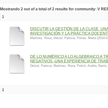
Mostrando 2 out of a total of 2 results for community: V R
1
DISCUTIR LA GESTIÓN DE LA CLASE, UN
INVESTIGACIÓN Y LA PRÁCTICA DOCEN
Martínez, Rosa
;
Detzel, Patricia
;
Porras, Marta
(
2014-0
DE LO NUMÉRICO A LO ALGEBRAICO A 
NEGATIVOS -UNA EXPERIENCIA DE TRA
Detzel, Patricia
;
Martínez, Rosa
;
Petich, Analía
;
Barrio,
1