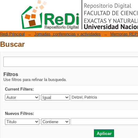
Buscar
Repositorio Digital
Redi Principal
→
Jornadas, conferencias y actividades
→
Memorias REPE
Buscar
Filtros
Use filtros para refinar la busqueda.
Current Filters:
Nuevos Filtros: