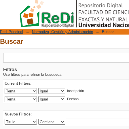
Buscar
Repositorio Digital
Redi Principal
→
Normativa, Gestión y Administración
→
Buscar
Buscar
Filtros
Use filtros para refinar la busqueda.
Current Filters:
Nuevos Filtros: