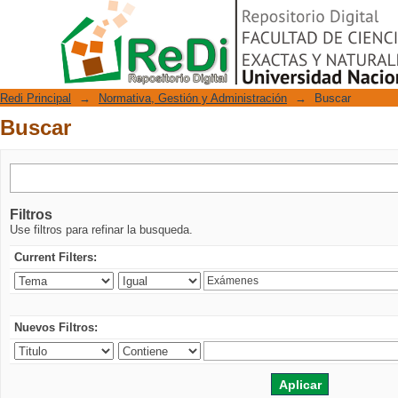
Buscar
Repositorio Digital
Redi Principal
→
Normativa, Gestión y Administración
→
Buscar
Buscar
Filtros
Use filtros para refinar la busqueda.
Current Filters:
Nuevos Filtros: