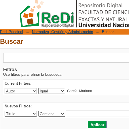
Buscar
Repositorio Digital
Redi Principal
→
Normativa, Gestión y Administración
→
Buscar
Buscar
Filtros
Use filtros para refinar la busqueda.
Current Filters:
Nuevos Filtros: