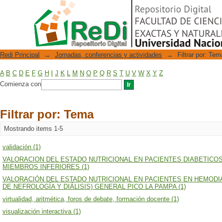
Filtrar por: Tema
Repositorio Digital
Redi Principal
→
Jornadas, conferencias y actividades
→
Filtrar por: Tem
A
B
C
D
E
F
G
H
I
J
K
L
M
N
O
P
Q
R
S
T
U
V
W
X
Y
Z
Comienza con
Filtrar por: Tema
Mostrando items 1-5
validación (1)
VALORACION DEL ESTADO NUTRICIONAL EN PACIENTES DIABETICO
MIEMBROS INFERIORES (1)
VALORACIÓN DEL ESTADO NUTRICIONAL EN PACIENTES EN HEMODIÁ
DE NEFROLOGÍA Y DIÁLISIS) GENERAL PICO LA PAMPA (1)
virtualidad, aritmética, foros de debate, formación docente (1)
visualización interactiva (1)