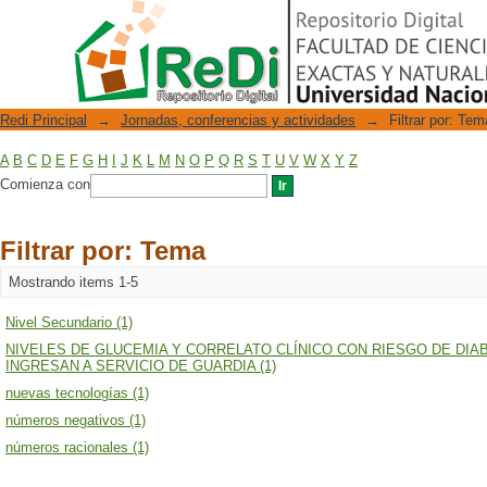
Filtrar por: Tema
Repositorio Digital
Redi Principal
→
Jornadas, conferencias y actividades
→
Filtrar por: Tem
A
B
C
D
E
F
G
H
I
J
K
L
M
N
O
P
Q
R
S
T
U
V
W
X
Y
Z
Comienza con
Filtrar por: Tema
Mostrando items 1-5
Nivel Secundario (1)
NIVELES DE GLUCEMIA Y CORRELATO CLÍNICO CON RIESGO DE DIA
INGRESAN A SERVICIO DE GUARDIA (1)
nuevas tecnologías (1)
números negativos (1)
números racionales (1)