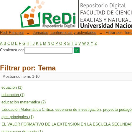
Filtrar por: Tema
Repositorio Digital
Redi Principal
→
Jornadas, conferencias y actividades
→
Filtrar por: Tem
A
B
C
D
E
F
G
H
I
J
K
L
M
N
O
P
Q
R
S
T
U
V
W
X
Y
Z
Comienza con
Filtrar por: Tema
Mostrando items 1-10
ecuación (1)
educación (1)
educación matemática (2)
Educación Matemática Crítica, escenario de investigación, proyecto pedagóg
ejes principales (1)
EL VALOR FORMATIVO DE LA EXTENSIÓN EN LA ESCUELA SECUNDARIA
elaboración de teoría (1)