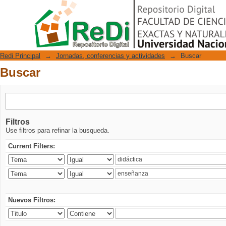
Buscar
Repositorio Digital
Redi Principal
→
Jornadas, conferencias y actividades
→
Buscar
Buscar
Filtros
Use filtros para refinar la busqueda.
Current Filters:
Nuevos Filtros: