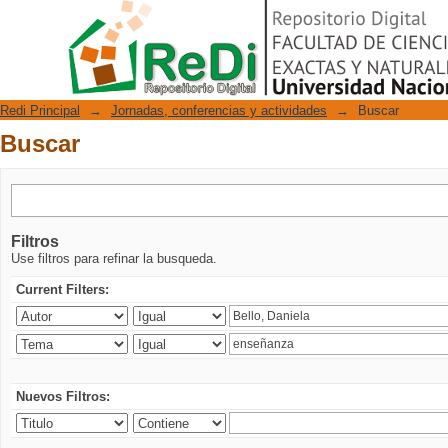
Buscar
Repositorio Digital
Redi Principal
→
Jornadas, conferencias y actividades
→
Buscar
Buscar
Filtros
Use filtros para refinar la busqueda.
Current Filters:
Nuevos Filtros: