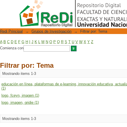
Filtrar por: Tema
Repositorio Digital
Redi Principal
→
Grupos de Investigación
→
Filtrar por: Tema
A
B
C
D
E
F
G
H
I
J
K
L
M
N
O
P
Q
R
S
T
U
V
W
X
Y
Z
Comienza con
Filtrar por: Tema
Mostrando items 1-3
educación en línea, plataformas de e-learning, innovación educativa, actua
(1)
logo, fceyn, imagen (1)
logo, imagen, gridie (1)
Mostrando items 1-3