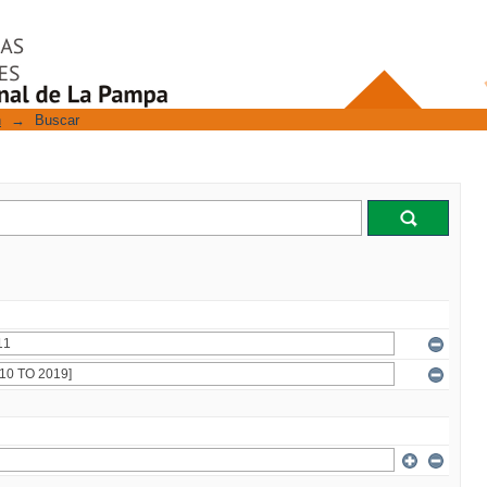
n
→
Buscar