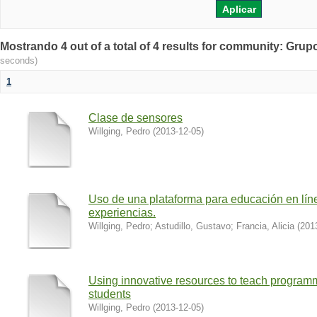
Mostrando 4 out of a total of 4 results for community: Grup
seconds)
1
Clase de sensores
Willging, Pedro
(
2013-12-05
)
Uso de una plataforma para educación en lí
experiencias.
Willging, Pedro
;
Astudillo, Gustavo
;
Francia, Alicia
(
201
Using innovative resources to teach program
students
Willging, Pedro
(
2013-12-05
)