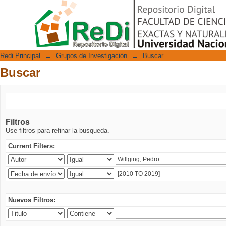
Buscar
Repositorio Digital
Redi Principal
→
Grupos de Investigación
→
Buscar
Buscar
Filtros
Use filtros para refinar la busqueda.
Current Filters:
Nuevos Filtros: