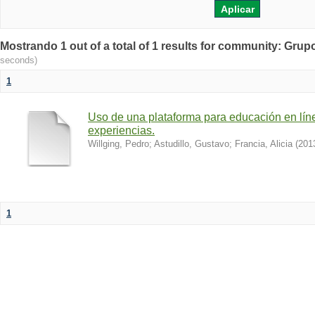
Mostrando 1 out of a total of 1 results for community: Grup
seconds)
1
Uso de una plataforma para educación en lí
experiencias.
Willging, Pedro
;
Astudillo, Gustavo
;
Francia, Alicia
(
201
1