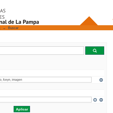
n
→
Buscar