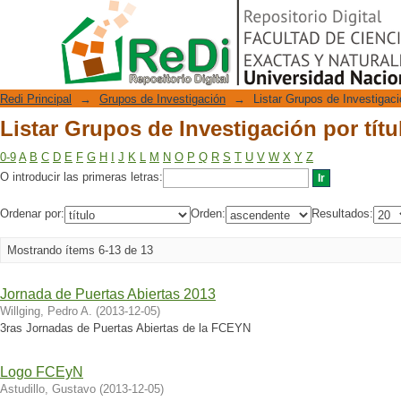
Listar Grupos de Investigación por títu
Repositorio Digital
Redi Principal
→
Grupos de Investigación
→
Listar Grupos de Investigació
Listar Grupos de Investigación por títu
0-9
A
B
C
D
E
F
G
H
I
J
K
L
M
N
O
P
Q
R
S
T
U
V
W
X
Y
Z
O introducir las primeras letras:
Ordenar por:
Orden:
Resultados:
Mostrando ítems 6-13 de 13
Jornada de Puertas Abiertas 2013
Willging, Pedro A.
(
2013-12-05
)
3ras Jornadas de Puertas Abiertas de la FCEYN
Logo FCEyN
Astudillo, Gustavo
(
2013-12-05
)