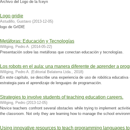
Archivo del Logo de la fceyn
Logo gridie
Astudillo, Gustavo
(
2013-12-05
)
logo de GrIDIE
Metáforas: Educación y Tecnologías
Willging, Pedro A.
(
2014-05-22
)
Presentación sobre las metáforas que conectan educación y tecnologías.
Los robots en el aula: una manera diferente de aprender a pro
Willging, Pedro A.
(
Editorial Belaterra Ltda.
,
2018
)
En este capítulo, se describe una experiencia de uso de robótica educativa 
estrategia para el aprendizaje de lenguajes de programación.
Strategies to involve students of teaching education careers.
Willging, Pedro
(
2013-12-05
)
Novice teachers confront several obstacles while trying to implement activiti
the classroom. Not only they are learning how to manage the school environme
Using innovative resources to teach programming languages to