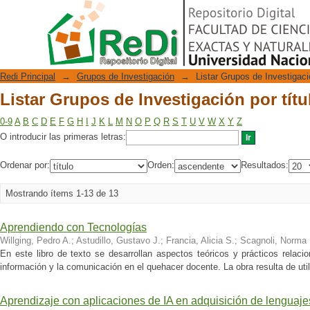
Listar Grupos de Investigación por títu
Repositorio Digital
Redi Principal
→
Grupos de Investigación
→
Listar Grupos de Investigació
Listar Grupos de Investigación por títu
0-9
A
B
C
D
E
F
G
H
I
J
K
L
M
N
O
P
Q
R
S
T
U
V
W
X
Y
Z
O introducir las primeras letras:
Ordenar por:
Orden:
Resultados:
Mostrando ítems 1-13 de 13
Aprendiendo con Tecnologías
Willging, Pedro A.
;
Astudillo, Gustavo J.
;
Francia, Alicia S.
;
Scagnoli, Norma 
En este libro de texto se desarrollan aspectos teóricos y prácticos relaci
información y la comunicación en el quehacer docente. La obra resulta de util
Aprendizaje con aplicaciones de IA en adquisición de lenguaj