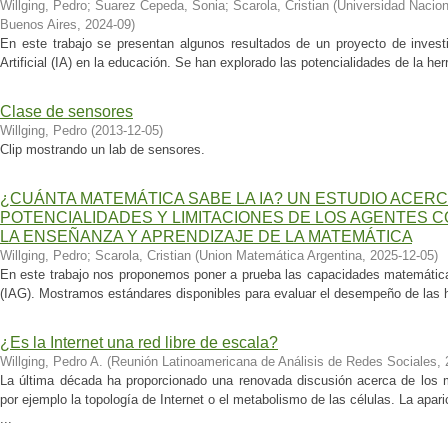
Willging, Pedro
;
Suarez Cepeda, Sonia
;
Scarola, Cristian
(
Universidad Nacion
Buenos Aires
,
2024-09
)
En este trabajo se presentan algunos resultados de un proyecto de investi
Artificial (IA) en la educación. Se han explorado las potencialidades de la h
Clase de sensores
Willging, Pedro
(
2013-12-05
)
Clip mostrando un lab de sensores.
¿CUÁNTA MATEMÁTICA SABE LA IA? UN ESTUDIO ACERC
POTENCIALIDADES Y LIMITACIONES DE LOS AGENTES
LA ENSEÑANZA Y APRENDIZAJE DE LA MATEMÁTICA
Willging, Pedro
;
Scarola, Cristian
(
Union Matemática Argentina
,
2025-12-05
)
En este trabajo nos proponemos poner a prueba las capacidades matemáticas d
(IAG). Mostramos estándares disponibles para evaluar el desempeño de las he
¿Es la Internet una red libre de escala?
Willging, Pedro A.
(
Reunión Latinoamericana de Análisis de Redes Sociales
,
La última década ha proporcionado una renovada discusión acerca de los
por ejemplo la topología de Internet o el metabolismo de las células. La apa
...