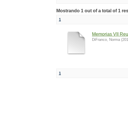
Mostrando 1 out of a total of 1 r
1
Memorias VII Re
DiFranco, Norma
(
201
1