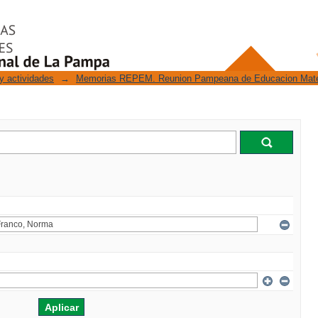
y actividades
→
Memorias REPEM. Reunion Pampeana de Educacion Mat