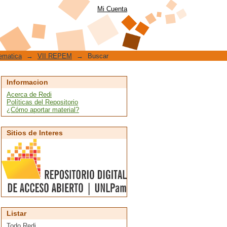
Mi Cuenta
ematica
→
VII REPEM
→
Buscar
Informacion
Acerca de Redi
Políticas del Repositorio
¿Cómo aportar material?
Sitios de Interes
Listar
Todo Redi