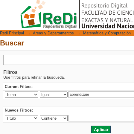
Buscar
Repositorio Digital
Redi Principal
→
Areas y Departamentos
→
Matemática y Computación
Buscar
Filtros
Use filtros para refinar la busqueda.
Current Filters:
Nuevos Filtros: