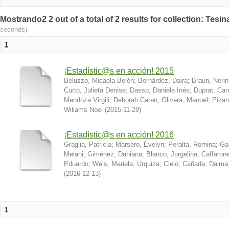
Mostrando2 2 out of a total of 2 results for collection: Tesi
seconds)
1
¡Estadístic@s en acción! 2015
Beluzzo, Micaela Belén
;
Bernárdez, Daira
;
Braun, Nerin
Curto, Julieta Denise
;
Dasso, Daniela Inés
;
Duprat, Ca
Mendoza Virgili, Deborah Caren
;
Olivera, Manuel
;
Pizar
Wiliams Noel
(
2015-11-29
)
¡Estadístic@s en acción! 2016
Graglia, Patricia
;
Marsero, Evelyn
;
Peralta, Romina
;
Ga
Melani
;
Giménez, Dahiana
;
Blanco, Jorgelina
;
Caffarone
Eduardo
;
Weis, Mariela
;
Urquiza, Cielo
;
Cañada, Dalma
(
2016-12-13
)
1