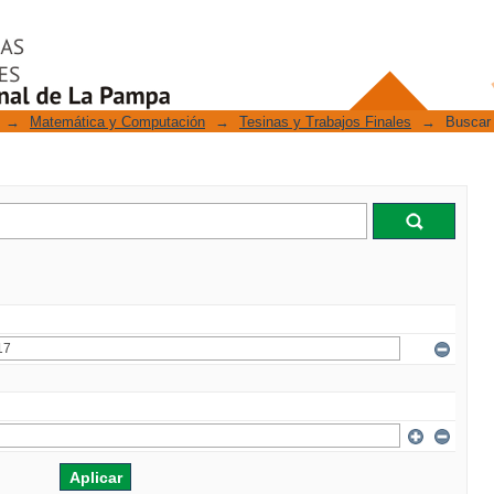
→
Matemática y Computación
→
Tesinas y Trabajos Finales
→
Buscar