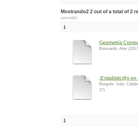
Mostrando2 2 out of a total of 2 r
seconds)
1
Geometría Compu
Bonivardo, Alex
(
2017
¡Estadístic@s en
Burgués, Iván
;
Calde
27
)
1