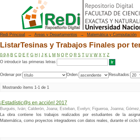
ListarTesinas y Trabajos Finales por t
Repositorio Digital
Redi Principal
→
Areas y Departamentos
→
Matemática y Computación
ListarTesinas y Trabajos Finales por t
0-9
A
B
C
D
E
F
G
H
I
J
K
L
M
N
O
P
Q
R
S
T
U
V
W
X
Y
Z
O introducir las primeras letras:
Ordenar por:
Orden:
Resultados:
Mostrando ítems 1-1 de 1
¡Estadístic@s en acción! 2017
Burgués, Iván
;
Calderón, Joana
;
Esteban, Evelyn
;
Figueroa, Joanna
;
Gómez,
La obra contiene los trabajos realizados por estudiantes de la asigna
Matemática, como proyectos integradores con datos reales, durante el ciclo l