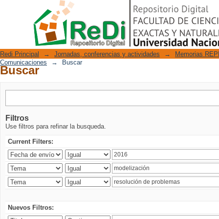
Buscar
Repositorio Digital
Redi Principal
→
Jornadas, conferencias y actividades
→
Memorias REPE
Comunicaciones
→
Buscar
Buscar
Filtros
Use filtros para refinar la busqueda.
Current Filters:
Nuevos Filtros: