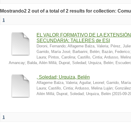
Mostrando2 2 out of a total of 2 results for collection: Co
1
EL VALOR FORMATIVO DE LA EXTENSIÓN
SECUNDARIA: TALLERES de ESI
Doroni, Fernando
;
Alfageme Balza, Valeria
;
Pérez, Julie
Garrido, María José
;
Barbarini, Belén
;
Bazán, Federico
Laura
;
Pintos, Carolina
;
Castillo, Cintia
;
Ardusso, Melin
Amancay
;
Balda, Ailén Millá
;
Duprat, Soledad
;
Urquiza, Belén
;
Escudero
, Soledad; Urquiza, Belén
Alfageme Balza, Valeria
;
Aguilar, Leonel
;
Garrido, Marí
Laura
;
Castillo, Cintia
;
Ardusso, Melina Luján
;
González
Ailén Millá
;
Duprat, Soledad
;
Urquiza, Belén
(
2015-09-2
1