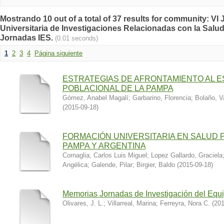
Mostrando 10 out of a total of 37 results for community: V
Universitaria de Investigaciones Relacionadas con la Salud
Jornadas IES.
(0.01 seconds)
1
2
3
4
Página siguiente
ESTRATEGIAS DE AFRONTAMIENTO AL 
POBLACIONAL DE LA PAMPA
Gómez, Anabel Magalí
;
Garbarino, Florencia
;
Bolaño, V
(
2015-09-18
)
FORMACIÓN UNIVERSITARIA EN SALUD P
PAMPA Y ARGENTINA
Cornaglia, Carlos Luis Miguel
;
Lopez Gallardo, Graciela
Angélica
;
Galende, Pilar
;
Birgier, Baldo
(
2015-09-18
)
Memorias Jornadas de Investigación del Equ
Olivares, J. L.
;
Villarreal, Marina
;
Ferreyra, Nora C.
(
201