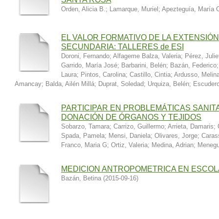
Orden, Alicia B.
;
Lamarque, Muriel
;
Apezteguía, María 
EL VALOR FORMATIVO DE LA EXTENSIÓN
SECUNDARIA: TALLERES de ESI
Doroni, Fernando
;
Alfageme Balza, Valeria
;
Pérez, Julie
Garrido, María José
;
Barbarini, Belén
;
Bazán, Federico
Laura
;
Pintos, Carolina
;
Castillo, Cintia
;
Ardusso, Melin
Amancay
;
Balda, Ailén Millá
;
Duprat, Soledad
;
Urquiza, Belén
;
Escudero
PARTICIPAR EN PROBLEMÁTICAS SANIT
DONACIÓN DE ÓRGANOS Y TEJIDOS
Sobarzo, Tamara
;
Carrizo, Guillermo
;
Arrieta, Damaris
;
Spada, Pamela
;
Mensi, Daniela
;
Olivares, Jorge
;
Caras
Franco, Maria G
;
Ortiz, Valeria
;
Medina, Adrian
;
Menegu
MEDICION ANTROPOMETRICA EN ESCOL
Bazán, Betina
(
2015-09-16
)