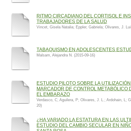
RITMO CIRCADIANO DEL CORTISOL E IN
TRABAJADORES DE LA SALUD
Vincet, Gisela Natalia
;
Eppler, Gabriela
;
Olivares, J. Lu
TABAQUISMO EN ADOLESCENTES ESTUD
Malsam, Alejandra N.
(
2015-09-16
)
ESTUDIO PILOTO SOBRE LA UTILIZACI
MARCADOR DE CONTROL METABÓLICO D
EL EMBARAZO
Verdasco, C
;
Aguilera, P
;
Olivares, J. L.
;
Ardohain, L
;
Gr
20
)
¿HA VARIADO LA ESTATURA EN LAS UL
ESTUDIO DEL CAMBIO SECULAR EN NIÑ
SANTA ROSA