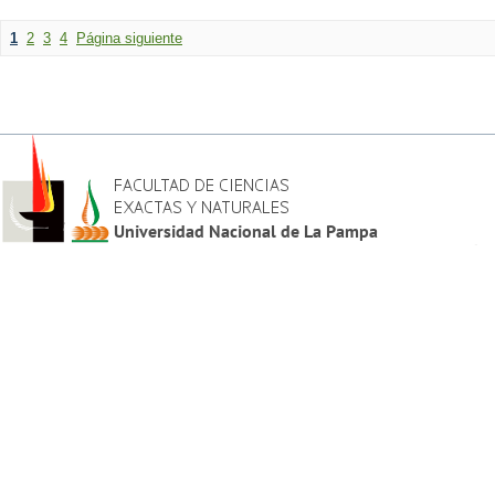
1
2
3
4
Página siguiente