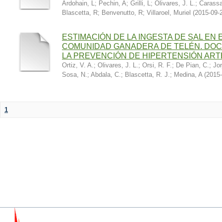
Ardohain, L
;
Pechin, A
;
Grilli, L
;
Olivares, J. L.
;
Carassa
Blascetta, R
;
Benvenutto, R
;
Villaroel, Muriel
(
2015-09-
ESTIMACIÓN DE LA INGESTA DE SAL EN
COMUNIDAD GANADERA DE TELÉN. DOC
LA PREVENCIÓN DE HIPERTENSIÓN ART
Ortiz, V. A.
;
Olivares, J. L.
;
Orsi, R. F.
;
De Pian, C.
;
Jor
Sosa, N.
;
Abdala, C.
;
Blascetta, R. J.
;
Medina, A
(
2015-
1