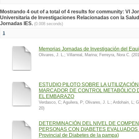
Mostrando 4 out of a total of 4 results for community: VI J
Universitaria de Investigaciones Relacionadas con la Salud
Jornadas IES.
(0.008 seconds)
1
Memorias Jornadas de Investigación del Equ
Olivares, J. L.
;
Villarreal, Marina
;
Ferreyra, Nora C.
(
201
ESTUDIO PILOTO SOBRE LA UTILIZACI
MARCADOR DE CONTROL METABÓLICO D
EL EMBARAZO
Verdasco, C
;
Aguilera, P
;
Olivares, J. L.
;
Ardohain, L
;
Gr
20
)
DETERMINACIÓN DEL NIVEL DE COMPEN
PERSONAS CON DIABETES EVALUADOS E
Provincial de Diabetes de la pampa)