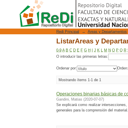
ListarAreas y Departa
Repositorio Digital
Redi Principal
→
Areas y Departamentos
ListarAreas y Departa
0-9
A
B
C
D
E
F
G
H
I
J
K
L
M
N
O
P
Q
R
O introducir las primeras letras:
Ordenar por:
Orden
Mostrando ítems 1-1 de 1
Operaciones binarias básicas de c
Gandini, Matias
(
2020-07-07
)
Se explicará como realizar intersecciones,
generales para la comprensión del material