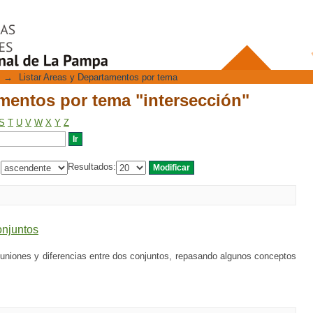
mentos por tema "intersección"
→
Listar Areas y Departamentos por tema
mentos por tema "intersección"
S
T
U
V
W
X
Y
Z
:
Resultados:
onjuntos
 uniones y diferencias entre dos conjuntos, repasando algunos conceptos
.