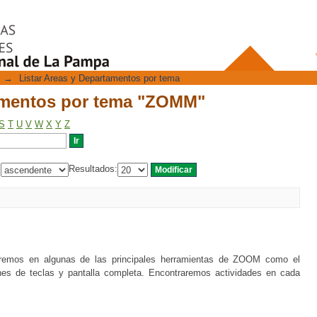
tamentos por tema "ZOMM"
→
Listar Areas y Departamentos por tema
tamentos por tema "ZOMM"
S
T
U
V
W
X
Y
Z
:
Resultados:
naremos en algunas de las principales herramientas de ZOOM como el
ones de teclas y pantalla completa. Encontraremos actividades en cada