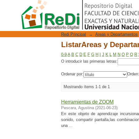
ListarAreas y Depar
Repositorio Digital
Redi Principal
→
Areas y Departamentos
ListarAreas y Depar
0-9
A
B
C
D
E
F
G
H
I
J
K
L
M
N
O
P
Q
R
O introducir las primeras letras:
Ordenar por:
Orden
Mostrando ítems 1-1 de 1
Herramientas de ZOOM
Pescara, Agustina
(
2021-06-23
)
En este objeto de aprendizaje incursio
sonido, compartir pantalla,las combinaci
una ...