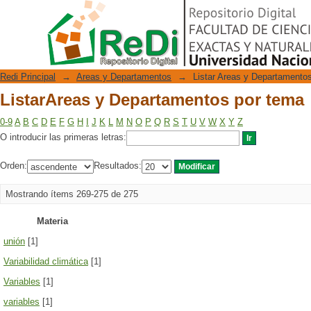
ListarAreas y Departamentos por tema
Repositorio Digital
Redi Principal
→
Areas y Departamentos
→
Listar Areas y Departamento
ListarAreas y Departamentos por tema
0-9
A
B
C
D
E
F
G
H
I
J
K
L
M
N
O
P
Q
R
S
T
U
V
W
X
Y
Z
O introducir las primeras letras:
Orden:
Resultados:
Mostrando ítems 269-275 de 275
Materia
unión
[1]
Variabilidad climática
[1]
Variables
[1]
variables
[1]