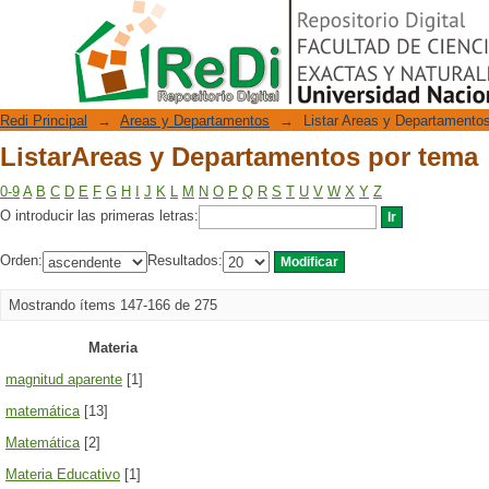
ListarAreas y Departamentos por tema
Repositorio Digital
Redi Principal
→
Areas y Departamentos
→
Listar Areas y Departamento
ListarAreas y Departamentos por tema
0-9
A
B
C
D
E
F
G
H
I
J
K
L
M
N
O
P
Q
R
S
T
U
V
W
X
Y
Z
O introducir las primeras letras:
Orden:
Resultados:
Mostrando ítems 147-166 de 275
Materia
magnitud aparente
[1]
matemática
[13]
Matemática
[2]
Materia Educativo
[1]