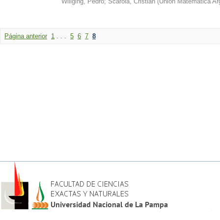
Willging, Pedro
;
Scarola, Cristian
(
Union Matemática Ar
Página anterior
1
. . .
5
6
7
8