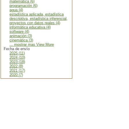
matemática (6)
programación (6)
agua (4)
estadística aplicada, estadística
descriptiva, estadística inferencial,
proyectos con datos reales (4)
informática educativa (4)
software (4)
animación (3)
cinemática (3)
... mostrar mas View More
Fecha de envío
2025 (11)
2024 (10)
2023 (18)
2022 (8)
2021 (17)
2020 (7)