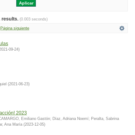
 results.
(0.003 seconds)
Página siguiente
ulas
2021-09-24
)
uiel
(
2021-06-23
)
 acción! 2023
CAMARGO, Emiliano Gastón
;
Díaz, Adriana Noemí
;
Peralta, Sabrina
ar, Ana María
(
2023-12-05
)