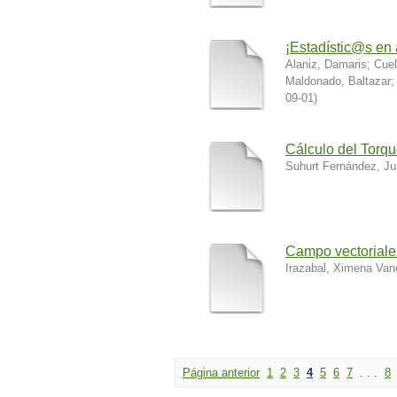
¡Estadístic@s en
Alaniz, Damaris
;
Cuel
Maldonado, Baltazar
09-01
)
Cálculo del Torqu
Suhurt Fernández, Ju
Campo vectoriale
Irazabal, Ximena Va
Página anterior
1
2
3
4
5
6
7
. . .
8