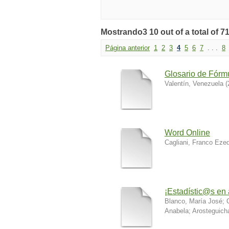
Mostrando3 10 out of a total of 71
Página anterior
1
2
3
4
5
6
7
. . .
8
Glosario de Fórm
Valentín, Venezuela
(
Word Online
Cagliani, Franco Ezeq
¡Estadístic@s en
Blanco, María José
;
Anabela
;
Arosteguich