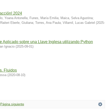
 acción! 2024
lo, Yoana Antonella
;
Funes, María Emilia
;
Maica, Selva Agustina
;
;
Raiteri Eberle, Giuliana
;
Torres, Ana Paula
;
Villamil, Lucas Gabriel
(
2025-
e Aplicado sobre una Llave Inglesa utilizando Python
an Ignacio
(
2025-09-01
)
s. Fluidos
nessa
(
2020-08-10
)
Página siguiente