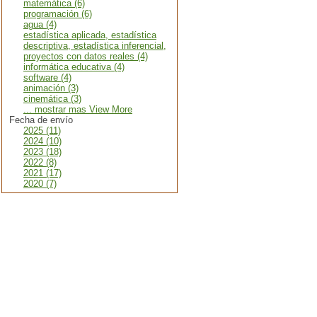
matemática (6)
programación (6)
agua (4)
estadística aplicada, estadística
descriptiva, estadística inferencial,
proyectos con datos reales (4)
informática educativa (4)
software (4)
animación (3)
cinemática (3)
... mostrar mas View More
Fecha de envío
2025 (11)
2024 (10)
2023 (18)
2022 (8)
2021 (17)
2020 (7)