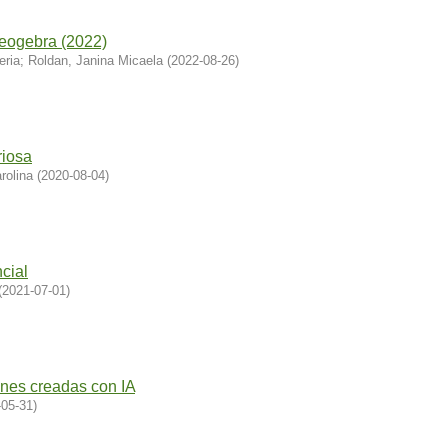
Geogebra (2022)
eria
;
Roldan, Janina Micaela
(
2022-08-26
)
riosa
rolina
(
2020-08-04
)
cial
(
2021-07-01
)
nes creadas con IA
-05-31
)