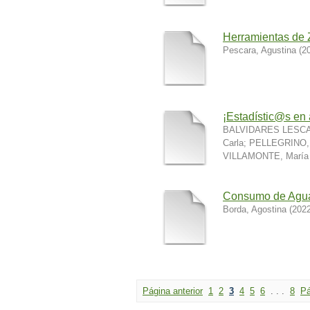
Herramientas d
Pescara, Agustina
(
2
¡Estadístic@s en
BALVIDARES LESCAN
Carla
;
PELLEGRINO, 
VILLAMONTE, María 
Consumo de Agua
Borda, Agostina
(
2022
Página anterior
1
2
3
4
5
6
. . .
8
Pá