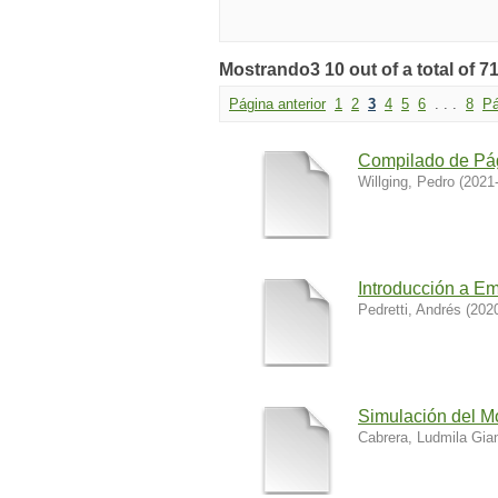
Mostrando3 10 out of a total of 71
Página anterior
1
2
3
4
5
6
. . .
8
Pá
Compilado de Pá
Willging, Pedro
(
2021
Introducción a E
Pedretti, Andrés
(
202
Simulación del M
Cabrera, Ludmila Gia