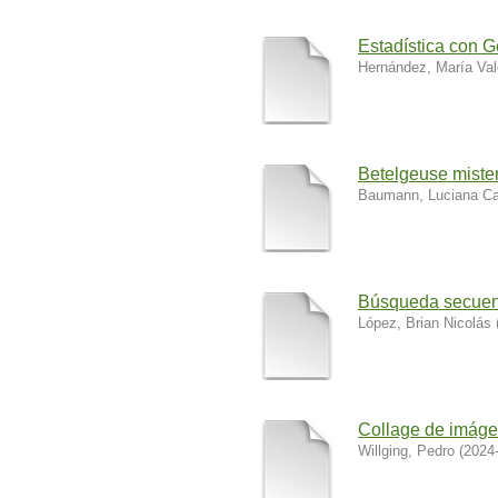
Estadística con 
Hernández, María Val
Betelgeuse miste
Baumann, Luciana Ca
Búsqueda secuen
López, Brian Nicolás
Collage de imáge
Willging, Pedro
(
2024