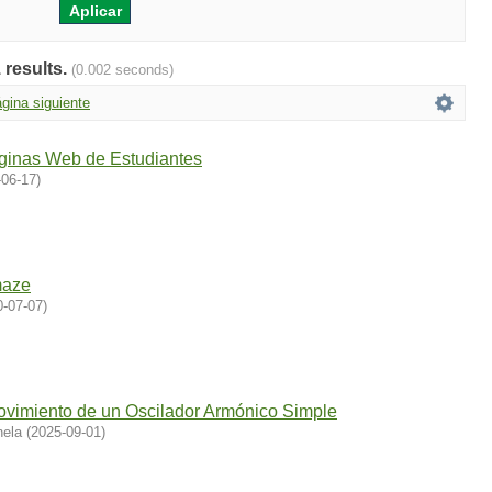
 results.
(0.002 seconds)
gina siguiente
ginas Web de Estudiantes
-06-17
)
maze
0-07-07
)
ovimiento de un Oscilador Armónico Simple
nela
(
2025-09-01
)