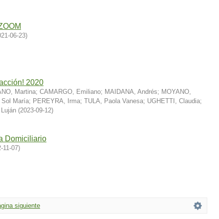
e ZOOM
021-06-23
)
 acción! 2020
O, Martina
;
CAMARGO, Emiliano
;
MAIDANA, Andrés
;
MOYANO,
Sol María
;
PEREYRA, Irma
;
TULA, Paola Vanesa
;
UGHETTI, Claudia
;
Luján
(
2023-09-12
)
 Domiciliario
-11-07
)
gina siguiente