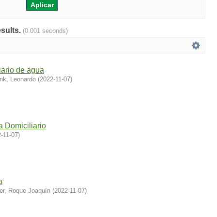
esults.
(0.001 seconds)
ario de agua
ink, Leonardo
(
2022-11-07
)
 Domiciliario
-11-07
)
a
er, Roque Joaquín
(
2022-11-07
)