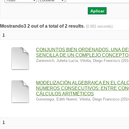
Mostrando3 2 out of a total of 2 results.
(0.002 seconds)
1
CONJUNTOS BIEN ORDENADOS. UNA DE
SENCILLA DE UN COMPLEJO CONCEPTO
Zaninovich, Julieta Lucía
;
Vilotta, Diego Francisco
(
201
MODELIZACIÓN ALGEBRAICA EN EL CÁL
NÚMEROS CONSECUTIVOS: ENTRE CON
CÁLCULOS ARITMÉTICOS
Gorostegui, Edith Noemí
;
Vilotta, Diego Francisco
(
201
1