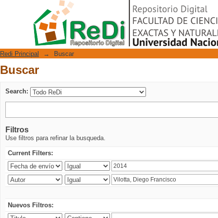
Buscar
Repositorio Digital
Redi Principal
→
Buscar
Buscar
Search:
Filtros
Use filtros para refinar la busqueda.
Current Filters:
Nuevos Filtros: