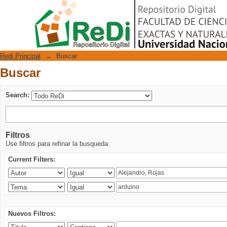
Buscar
Repositorio Digital
Redi Principal
→
Buscar
Buscar
Search:
Filtros
Use filtros para refinar la busqueda.
Current Filters:
Nuevos Filtros: