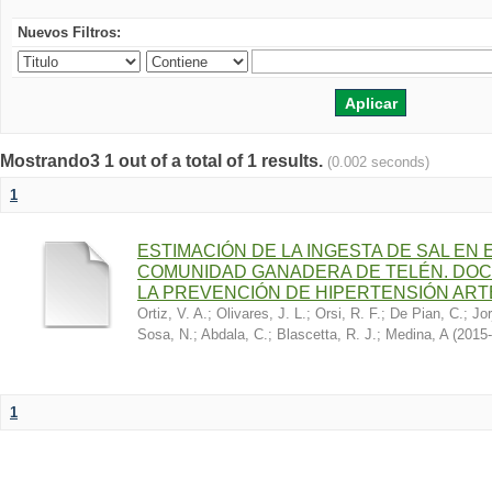
Nuevos Filtros:
Mostrando3 1 out of a total of 1 results.
(0.002 seconds)
1
ESTIMACIÓN DE LA INGESTA DE SAL EN
COMUNIDAD GANADERA DE TELÉN. DOC
LA PREVENCIÓN DE HIPERTENSIÓN ART
Ortiz, V. A.
;
Olivares, J. L.
;
Orsi, R. F.
;
De Pian, C.
;
Jor
Sosa, N.
;
Abdala, C.
;
Blascetta, R. J.
;
Medina, A
(
2015-
1