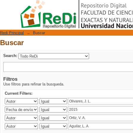
Buscar
Repositorio Digital
Redi Principal
→
Buscar
Buscar
Search:
Filtros
Use filtros para refinar la busqueda.
Current Filters: