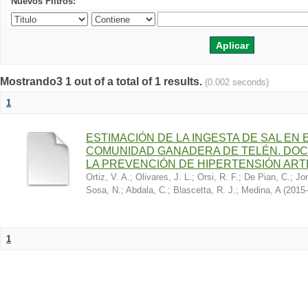
Nuevos Filtros:
Mostrando3 1 out of a total of 1 results.
(0.002 seconds)
1
ESTIMACIÓN DE LA INGESTA DE SAL EN
COMUNIDAD GANADERA DE TELÉN. DOC
LA PREVENCIÓN DE HIPERTENSIÓN ART
Ortiz, V. A.
;
Olivares, J. L.
;
Orsi, R. F.
;
De Pian, C.
;
Jor
Sosa, N.
;
Abdala, C.
;
Blascetta, R. J.
;
Medina, A
(
2015-
1