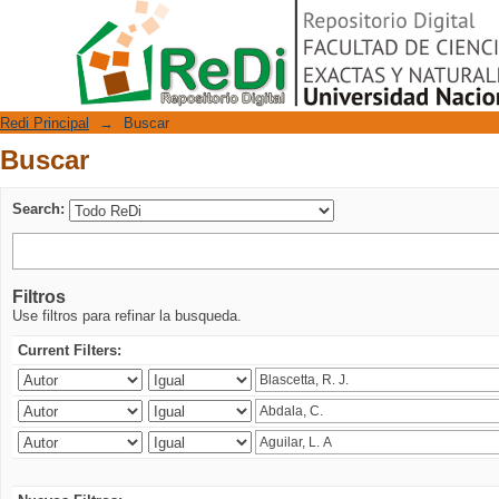
Buscar
Repositorio Digital
Redi Principal
→
Buscar
Buscar
Search:
Filtros
Use filtros para refinar la busqueda.
Current Filters: