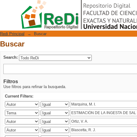
Buscar
Repositorio Digital
Redi Principal
→
Buscar
Buscar
Search:
Filtros
Use filtros para refinar la busqueda.
Current Filters: