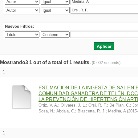
Nuevos Filtros:
Mostrando3 1 out of a total of 1 results.
(0.002 seconds)
1
ESTIMACIÓN DE LA INGESTA DE SAL EN
COMUNIDAD GANADERA DE TELÉN. DOC
LA PREVENCIÓN DE HIPERTENSIÓN ART
Ortiz, V. A.
;
Olivares, J. L.
;
Orsi, R. F.
;
De Pian, C.
;
Jor
Sosa, N.
;
Abdala, C.
;
Blascetta, R. J.
;
Medina, A
(
2015-
1