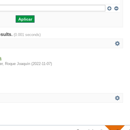
esults.
(0.001 seconds)
a
er, Roque Joaquín
(
2022-11-07
)