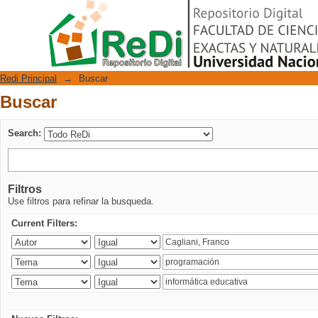
Buscar
Repositorio Digital
Redi Principal
→
Buscar
Buscar
Search:
Filtros
Use filtros para refinar la busqueda.
Current Filters: