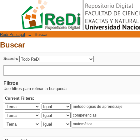
Buscar
Repositorio Digital
Redi Principal
→
Buscar
Buscar
Search:
Filtros
Use filtros para refinar la busqueda.
Current Filters: