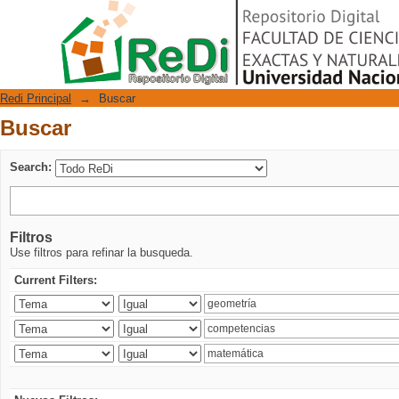
Buscar
Repositorio Digital
Redi Principal
→
Buscar
Buscar
Search:
Filtros
Use filtros para refinar la busqueda.
Current Filters: