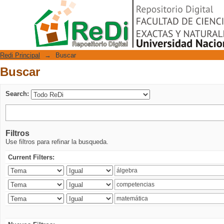
Buscar
Repositorio Digital
Redi Principal
→
Buscar
Buscar
Search:
Filtros
Use filtros para refinar la busqueda.
Current Filters: