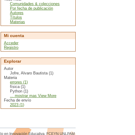
Comunidades & colecciones
Por fecha de publicación
Autores
Títulos
Materias
Mi cuenta
Acceder
Registro
Explorar
Autor
Jofre, Alvaro Bautista (1)
Materia
errores (1)
física (1)
Python (1)
... mostrar mas View More
Fecha de envío
2023 (1)
rollo en Innovación Educativa. FCEYN UNLPAM