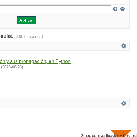
esults.
(0.001 seconds)
ión y sus propagación, en Python
(
2023-08-28
)
Grupo de Investigación y Desar