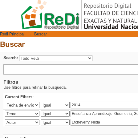
Buscar
Repositorio Digital
Redi Principal
→
Buscar
Buscar
Search:
Filtros
Use filtros para refinar la busqueda.
Current Filters: