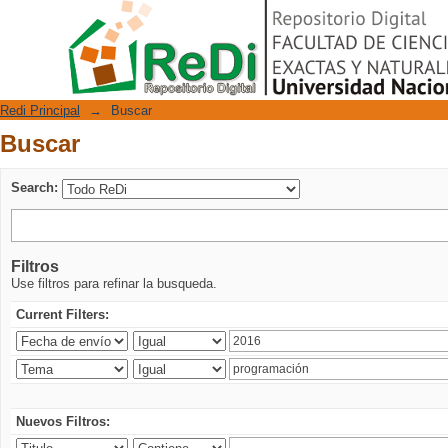
Buscar
Repositorio Digital
Redi Principal
→
Buscar
Buscar
Search:
Filtros
Use filtros para refinar la busqueda.
Current Filters:
Nuevos Filtros: