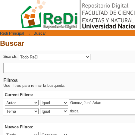
Buscar
Repositorio Digital
Redi Principal
→
Buscar
Buscar
Search:
Filtros
Use filtros para refinar la busqueda.
Current Filters:
Nuevos Filtros: